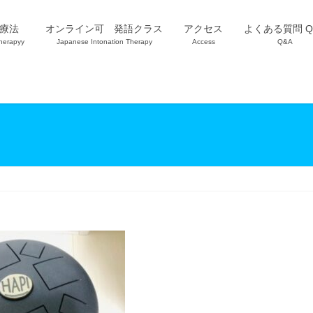
療法
オンライン可 発語クラス
アクセス
よくある質問 Q
herapyy
Japanese Intonation Therapy
Access
Q&A